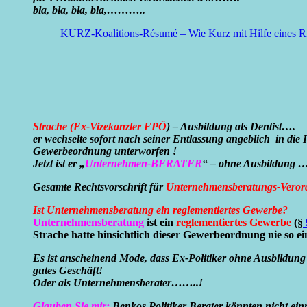
bla, bla, bla, bla,………..
KURZ-Koalitions-Résumé – Wie Kurz mit Hilfe eines Ric
Strache (Ex-Vizekanzler FPÖ
) – Ausbildung als Dentist….
er wechselte sofort nach seiner Entlassung angeblich in die
Gewerbeordnung unterworfen !
Jetzt ist er „
Unternehmen-BERATER
“ – ohne Ausbildung …
Gesamte Rechtsvorschrift für
Unternehmensberatungs-Veror
Ist Unternehmensberatung ein reglementiertes Gewerbe?
Unternehmensberatung
ist ein
reglementiertes Gewerbe
(§
Strache hatte hinsichtlich dieser Gewerbeordnung nie so 
Es ist anscheinend Mode, dass Ex-Politiker ohne Ausbildung
gutes Geschäft!
Oder als Unternehmensberater……..!
Glauben Sie mir:
Benkos Politiker Berater könnten nicht ei