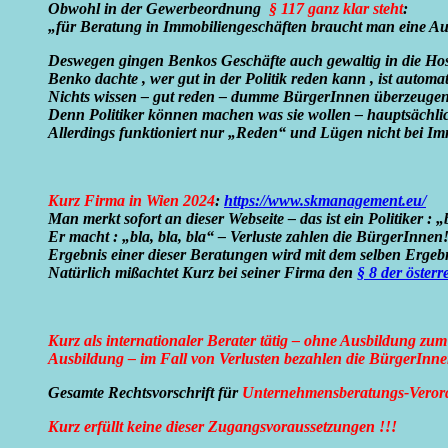
Obwohl in der Gewerbeordnung
§ 117 ganz klar steht
:
„für Beratung in Immobiliengeschäften braucht man eine A
Deswegen gingen Benkos Geschäfte auch gewaltig in die Hos
Benko dachte , wer gut in der Politik reden kann , ist auto
Nichts wissen – gut reden – dumme BürgerInnen überzeugen – 
Denn Politiker können machen was sie wollen – hauptsächl
Allerdings funktioniert nur „Reden“ und Lügen nicht bei Im
Kurz Firma in Wien 2024
:
https://www.skmanagement.eu/
Man merkt sofort an dieser Webseite – das ist ein Politiker : 
Er macht : „bla, bla, bla“ – Verluste zahlen die BürgerInnen
Ergebnis einer dieser Beratungen wird mit dem selben Ergebn
Natürlich mißachtet Kurz bei seiner Firma den
§ 8 der österr
Kurz als internationaler Berater tätig – ohne Ausbildung zum
Ausbildung – im Fall von Verlusten bezahlen die BürgerInne
Gesamte Rechtsvorschrift für
Unternehmensberatungs-Veror
Kurz erfüllt keine dieser Zugangsvoraussetzungen !!!