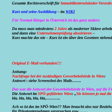
Gesamte Rechtsvorschrift für
Immobilientreuhänder-Verord
Kurz und seine Ausbildung
– im
WIKI
Für Normal-Bürger in Österreich ist das ganz anders:
Da muss man mindestens
2 Jahre
als moderner Sklave arbeit
und dann eine
Unternehmerprüfung absolvieren
–
Kurz machte das nie – Kurz ist ein über den Gesetzen steh
Original E-Mail vorhanden!!!
Anhang:
Nachfrage bei der zuständigen Gewerbebehörde in Wien
:
Antowrt : siehe Screenshot des Mails…….
Das war die Antwort der Gewerbebehörde in Wien, auf die F
Die Antwort im
SPÖ-geführten Wien
: „
Sie können ja mal di
bla, bla, bla, bla, bla,………..
Ach so ist das im SPÖ-Wien?? Man braucht also nur Beziehu
für Privatunternehmen verursachen usw…….