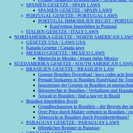
SPANIEN GESETZE / SPAIN LAWS
SPANIEN GESETZE / SPAIN LAWS
PORTUGAL GESETZE / PORTUGAL LAWS
PORTUGAL IMMOBILIEN RECHT / PORTU
Kaufvertrag Immobilien in Portugal
ITALIEN GESETZE / ITALY LAWS
NORDAMERIKA GESETZE / NORTH AMERICAN LAW
GESETZE USA / LAWS USA
Kanada Gesetze / Canada laws
MEXIKO GESETZE / MEXICO LAWS
Mietrecht in Mexiko / tenant rights Mexico
SUEDAMERIKA GESETZE / SOUTH AMERICAN LAWS
BRASILIEN GESETZE / BRASILIEN LAW
Gesetze Brasilien Download / laws codes acts fro
Prepaid Simkarten in Brasilien Handykauf für Touri
Ignorierung der Gesetze in Brasilien ist unentschul
Bürgerrechte in Brasilien / Verhaftung und Hausdurch
Anwalt in Brasilien / find a lawyer in Brazil
Brasilien Immobilien Recht
Grundbuchauszug in Brasilien – der Beweis des 
Over Price durch Makler verboten in Brasilien / ove
Abgezockt in Brasilien durch Preisübertreibung?
PARAGUAY GESETZE / PARAGUAY LAWS
öffentlichen Register in Paraguay