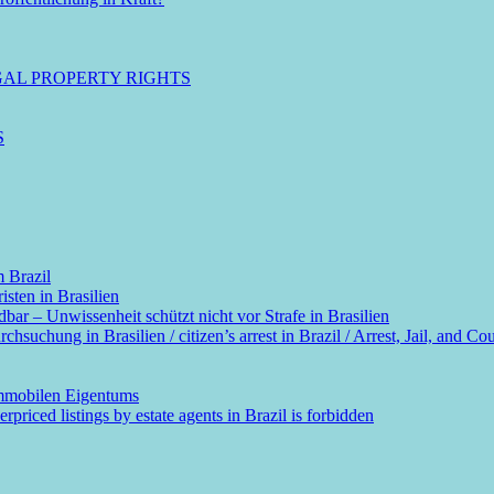
GAL PROPERTY RIGHTS
S
m Brazil
sten in Brasilien
dbar – Unwissenheit schützt nicht vor Strafe in Brasilien
suchung in Brasilien / citizen’s arrest in Brazil / Arrest, Jail, and Cou
immobilen Eigentums
rpriced listings by estate agents in Brazil is forbidden