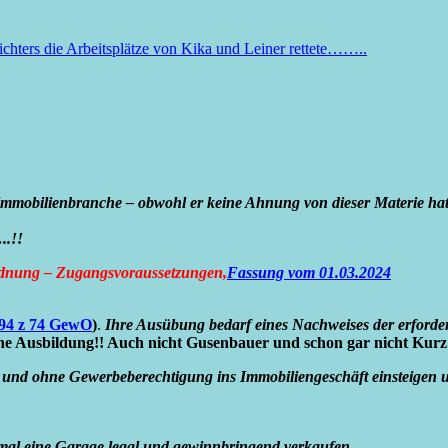
hters die Arbeitsplätze von Kika und Leiner rettete……..
 Immobilienbranche – obwohl er keine Ahnung von dieser Materie hatte
..!!
dnung – Zugangsvoraussetzungen,
Fassung vom 01.03.2024
94 z 74 GewO
)
.
Ihre Ausübung bedarf eines Nachweises der erforder
eine Ausbildung!! Auch nicht Gusenbauer und schon gar nicht Kurz
 und ohne Gewerbeberechtigung ins Immobiliengeschäft einsteigen un
nmal eine Garage legal und gewinnbringend verkaufen