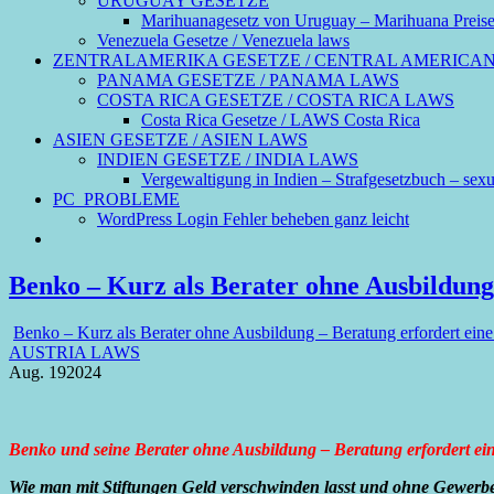
URUGUAY GESETZE
Marihuanagesetz von Uruguay – Marihuana Preis
Venezuela Gesetze / Venezuela laws
ZENTRALAMERIKA GESETZE / CENTRAL AMERICA
PANAMA GESETZE / PANAMA LAWS
COSTA RICA GESETZE / COSTA RICA LAWS
Costa Rica Gesetze / LAWS Costa Rica
ASIEN GESETZE / ASIEN LAWS
INDIEN GESETZE / INDIA LAWS
Vergewaltigung in Indien – Strafgesetzbuch – sexue
PC_PROBLEME
WordPress Login Fehler beheben ganz leicht
Benko – Kurz als Berater ohne Ausbildung
Benko – Kurz als Berater ohne Ausbildung – Beratung erfordert ein
AUSTRIA LAWS
Aug.
19
2024
Benko und seine Berater ohne Ausbildung – Beratung erfordert ei
Wie man mit Stiftungen Geld verschwinden lasst und ohne Gewe