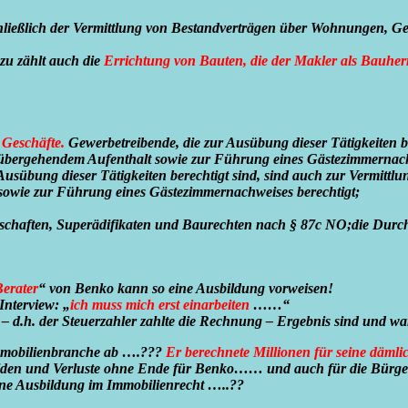
chließlich der Vermittlung von Bestandverträgen über Wohnungen,
zu zählt auch die
Errichtung von Bauten, die der Makler als Bauher
 Geschäfte.
Gewerbetreibende, die zur Ausübung dieser Tätigkeiten b
rübergehendem Aufenthalt sowie zur Führung eines Gästezimmernach
 Ausübung dieser Tätigkeiten berechtigt sind, sind auch zur Vermittl
sowie zur Führung eines Gästezimmernachweises berechtigt;
nschaften, Superädifikaten und Baurechten nach § 87c NO;
die Durch
erater
“ von Benko kann so eine Ausbildung vorweisen!
Interview: „
ich muss mich erst einarbeiten
……“
ften – d.h. der Steuerzahler zahlte die Rechnung – Ergebnis sind 
Immobilienbranche ab ….???
Er berechnete Millionen für seine dämli
hulden und Verluste ohne Ende für Benko…… und auch für die Bürge
e Ausbildung im Immobilienrecht …..??