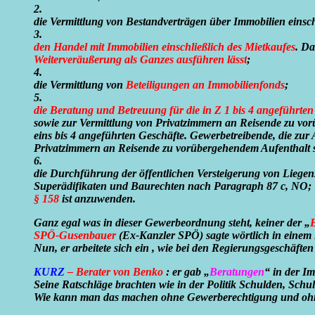
2.
die Vermittlung von Bestandverträgen über Immobilien eins
3.
den Handel mit Immobilien einschließlich des Mietkaufes
. Da
Weiterveräußerung als Ganzes ausführen lässt
;
4.
die Vermittlung von
Beteiligungen an Immobilienfonds
;
5.
die Beratung und Betreuung für die in Z 1 bis 4 angeführten
sowie zur Vermittlung von Privatzimmern an Reisende zu vo
eins bis 4 angeführten Geschäfte. Gewerbetreibende, die zur
Privatzimmern an Reisende zu vorübergehendem Aufenthalt 
6.
die Durchführung der öffentlichen Versteigerung von Liege
Superädifikaten und Baurechten nach Paragraph 87 c, NO;
§ 158
ist anzuwenden.
Ganz egal was in dieser Gewerbeordnung steht, keiner der „
B
SPÖ-Gusenbauer
(Ex-Kanzler SPÖ) sagte wörtlich in einem 
Nun, er arbeitete sich ein , wie bei den Regierungsgeschä
KURZ
– Berater von Benko
: er gab „
Beratungen
“ in der 
Seine Ratschläge brachten wie in der Politik Schulden, Sc
Wie kann man das machen ohne Gewerberechtigung und ohn