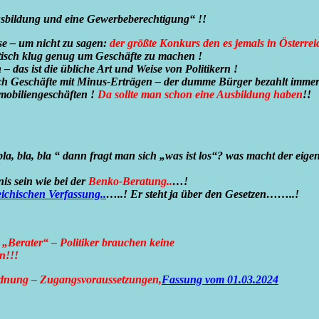
usbildung und eine Gewerbeberechtigung“ !!
e – um nicht zu sagen:
der größte Konkurs den es jemals in Österrei
matisch klug genug um Geschäfte zu machen !
das ist die übliche Art und Weise von Politikern !
ich Geschäfte mit Minus-Erträgen – der dumme Bürger bezahlt imme
mobiliengeschäften !
Da sollte man schon eine Ausbildung haben
!!
„bla, bla, bla “ dann fragt man sich „was ist los“? was macht der eigen
!
is sein wie bei der
Benko-Beratung..
…!
eichischen Verfassung..
…..! Er steht ja über den Gesetzen……..!
 „Berater“ – Politiker brauchen keine
n!!!
dnung – Zugangsvoraussetzungen,
Fassung vom 01.03.2024