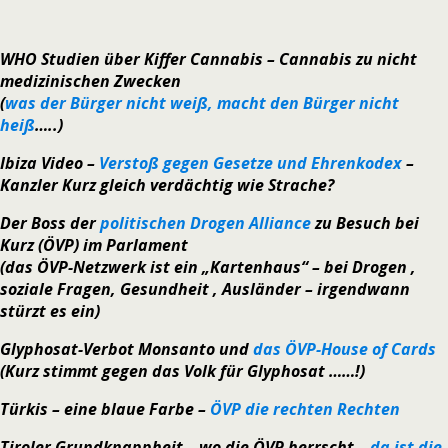
WHO Studien über Kiffer Cannabis – Cannabis zu nicht
medizinischen Zwecken
(
was der Bürger nicht weiß, macht den Bürger nicht
heiß
…..)
Ibiza Video –
Verstoß gegen Gesetze und Ehrenkodex
–
Kanzler Kurz gleich verdächtig wie Strache?
Der Boss der
politischen Drogen Alliance
zu Besuch bei
Kurz (ÖVP) im Parlament
(das ÖVP-Netzwerk ist ein „Kartenhaus“ – bei Drogen ,
soziale Fragen, Gesundheit , Ausländer – irgendwann
stürzt es ein)
Glyphosat-Verbot Monsanto und
das ÖVP-House of Cards
(Kurz stimmt gegen das Volk für Glyphosat ……!)
Türkis – eine blaue Farbe –
ÖVP die rechten Rechten
Tiroler Grundknappheit – wo die ÖVP herrscht –
da ist die