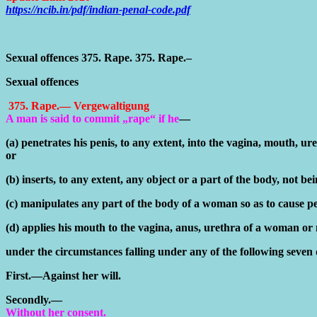
https://ncib.in/pdf/indian-penal-code.pdf
Sexual offences 375. Rape. 375. Rape.–
Sexual offences
375. Rape.— Vergewaltigung
A man is said to commit „rape“ if he
—
(a) penetrates his penis, to any extent, into the vagina, mouth, 
or
(b) inserts, to any extent, any object or a part of the body, not 
(c) manipulates any part of the body of a woman so as to cause p
(d) applies his mouth to the vagina, anus, urethra of a woman or
under the circumstances falling under any of the following seven
First.—Against her will.
Secondly.—
Without her consent.