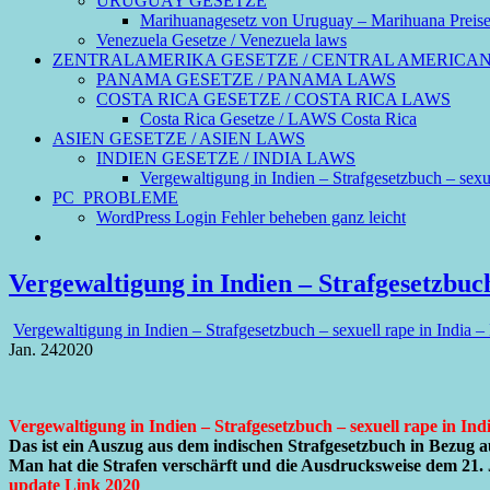
URUGUAY GESETZE
Marihuanagesetz von Uruguay – Marihuana Preis
Venezuela Gesetze / Venezuela laws
ZENTRALAMERIKA GESETZE / CENTRAL AMERICA
PANAMA GESETZE / PANAMA LAWS
COSTA RICA GESETZE / COSTA RICA LAWS
Costa Rica Gesetze / LAWS Costa Rica
ASIEN GESETZE / ASIEN LAWS
INDIEN GESETZE / INDIA LAWS
Vergewaltigung in Indien – Strafgesetzbuch – sexue
PC_PROBLEME
WordPress Login Fehler beheben ganz leicht
Vergewaltigung in Indien – Strafgesetzbuch
Vergewaltigung in Indien – Strafgesetzbuch – sexuell rape in India –
Jan.
24
2020
Vergewaltigung in Indien – Strafgesetzbuch – sexuell rape in Ind
Das ist ein Auszug aus dem indischen Strafgesetzbuch in Bezug
Man hat die Strafen verschärft und die Ausdrucksweise dem 21. 
update Link 2020