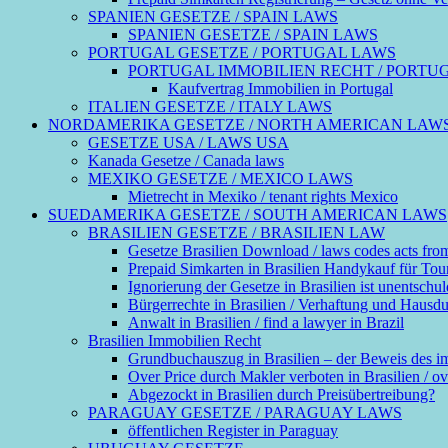
SPANIEN GESETZE / SPAIN LAWS
SPANIEN GESETZE / SPAIN LAWS
PORTUGAL GESETZE / PORTUGAL LAWS
PORTUGAL IMMOBILIEN RECHT / PORTU
Kaufvertrag Immobilien in Portugal
ITALIEN GESETZE / ITALY LAWS
NORDAMERIKA GESETZE / NORTH AMERICAN LAW
GESETZE USA / LAWS USA
Kanada Gesetze / Canada laws
MEXIKO GESETZE / MEXICO LAWS
Mietrecht in Mexiko / tenant rights Mexico
SUEDAMERIKA GESETZE / SOUTH AMERICAN LAWS
BRASILIEN GESETZE / BRASILIEN LAW
Gesetze Brasilien Download / laws codes acts fro
Prepaid Simkarten in Brasilien Handykauf für Touri
Ignorierung der Gesetze in Brasilien ist unentschul
Bürgerrechte in Brasilien / Verhaftung und Hausdurch
Anwalt in Brasilien / find a lawyer in Brazil
Brasilien Immobilien Recht
Grundbuchauszug in Brasilien – der Beweis des 
Over Price durch Makler verboten in Brasilien / ove
Abgezockt in Brasilien durch Preisübertreibung?
PARAGUAY GESETZE / PARAGUAY LAWS
öffentlichen Register in Paraguay