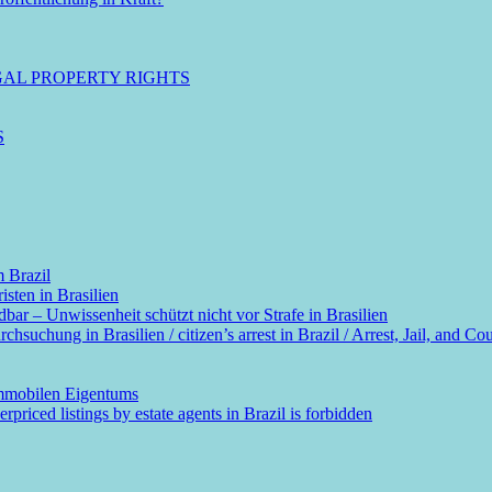
GAL PROPERTY RIGHTS
S
m Brazil
sten in Brasilien
dbar – Unwissenheit schützt nicht vor Strafe in Brasilien
suchung in Brasilien / citizen’s arrest in Brazil / Arrest, Jail, and Cou
immobilen Eigentums
rpriced listings by estate agents in Brazil is forbidden