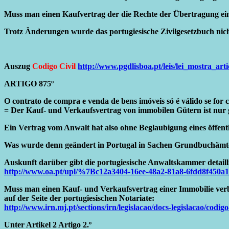
Muss man einen Kaufvertrag der die Rechte der Übertragung eine
Trotz Änderungen wurde das portugiesische Zivilgesetzbuch nicht
Auszug
Codigo Civil
http://www.pgdlisboa.pt/leis/lei_mostra_ar
ARTIGO 875º
O contrato de compra e venda de bens imóveis só é válido se for c
= Der Kauf- und Verkaufsvertrag von immobilen Gütern ist nur gü
Ein Vertrag vom Anwalt hat also ohne Beglaubigung eines öffentli
Was wurde denn geändert in Portugal in Sachen Grundbuchämt
Auskunft darüber gibt die portugiesische Anwaltskammer detaillie
http://www.oa.pt/upl/%7Bc12a3404-16ee-48a2-81a8-6fdd8f450
Muss man einen Kauf- und Verkaufsvertrag einer Immobilie verb
auf der Seite der portugiesischen Notariate:
http://www.irn.mj.pt/sections/irn/legislacao/docs-legislacao/codigo
Unter Artikel 2
Artigo 2.º