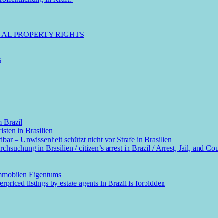
GAL PROPERTY RIGHTS
S
m Brazil
sten in Brasilien
dbar – Unwissenheit schützt nicht vor Strafe in Brasilien
suchung in Brasilien / citizen’s arrest in Brazil / Arrest, Jail, and Cou
immobilen Eigentums
rpriced listings by estate agents in Brazil is forbidden