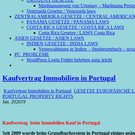
URUGUAY GESETZE
Marihuanagesetz von Uruguay – Marihuana Preis
Venezuela Gesetze / Venezuela laws
ZENTRALAMERIKA GESETZE / CENTRAL AMERICA
PANAMA GESETZE / PANAMA LAWS
COSTA RICA GESETZE / COSTA RICA LAWS
Costa Rica Gesetze / LAWS Costa Rica
ASIEN GESETZE / ASIEN LAWS
INDIEN GESETZE / INDIA LAWS
Vergewaltigung in Indien – Strafgesetzbuch – sexue
PC_PROBLEME
WordPress Login Fehler beheben ganz leicht
Kaufvertrag Immobilien in Portugal
Kaufvertrag Immobilien in Portugal
GESETZE EUROPÄISCHE 
PORTUGAL PROPERTY RIGHTS
Jan.
20
2019
Kaufvertrag beim Immobilien Kauf in Portugal
Seit 2009 wurde beim Grundbuchsystem in Portugal einiges geän