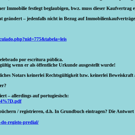
r Immobilie festlegt beglaubigen, bwz. muss dieser Kaufvertrag e
 geändert – jedenfalls nicht in Bezug auf Immobilienkaufverträge
ticulado.php?nid=775&tabela=leis
elebrado por escritura pública.
ltig wenn er als öffentliche Urkunde ausgestellt wurde!
ches Notars keinerlei Rechtsgültigkeit bzw. keinerlei Beweiskraft
er?
rt – allerdings auf portugiesisch:
a14%7D.pdf
üchern / registrieren, d.h. In Grundbuch eintragen? Die Antwort 
-do-registo-predial/