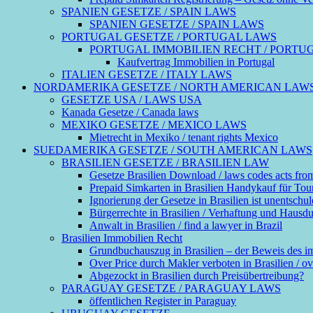
SPANIEN GESETZE / SPAIN LAWS
SPANIEN GESETZE / SPAIN LAWS
PORTUGAL GESETZE / PORTUGAL LAWS
PORTUGAL IMMOBILIEN RECHT / PORTU
Kaufvertrag Immobilien in Portugal
ITALIEN GESETZE / ITALY LAWS
NORDAMERIKA GESETZE / NORTH AMERICAN LAW
GESETZE USA / LAWS USA
Kanada Gesetze / Canada laws
MEXIKO GESETZE / MEXICO LAWS
Mietrecht in Mexiko / tenant rights Mexico
SUEDAMERIKA GESETZE / SOUTH AMERICAN LAWS
BRASILIEN GESETZE / BRASILIEN LAW
Gesetze Brasilien Download / laws codes acts fro
Prepaid Simkarten in Brasilien Handykauf für Touri
Ignorierung der Gesetze in Brasilien ist unentschul
Bürgerrechte in Brasilien / Verhaftung und Hausdurch
Anwalt in Brasilien / find a lawyer in Brazil
Brasilien Immobilien Recht
Grundbuchauszug in Brasilien – der Beweis des 
Over Price durch Makler verboten in Brasilien / ove
Abgezockt in Brasilien durch Preisübertreibung?
PARAGUAY GESETZE / PARAGUAY LAWS
öffentlichen Register in Paraguay