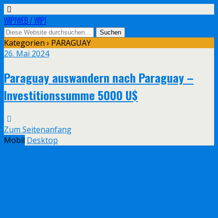
WIPIWEB / WIPI
Kategorien ›
PARAGUAY
26. Mai 2024
Paraguay auswandern nach Paraguay –
Investitionssumme 5000 U$
Zum Seitenanfang
Mobil
Desktop