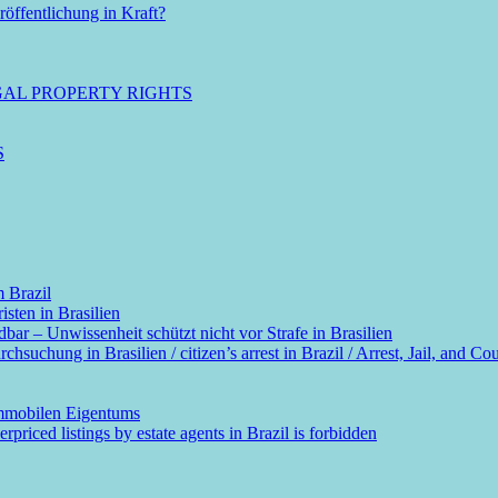
öffentlichung in Kraft?
GAL PROPERTY RIGHTS
S
m Brazil
sten in Brasilien
dbar – Unwissenheit schützt nicht vor Strafe in Brasilien
suchung in Brasilien / citizen’s arrest in Brazil / Arrest, Jail, and Cou
immobilen Eigentums
rpriced listings by estate agents in Brazil is forbidden