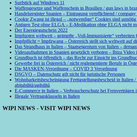
Surfstick auf Windows 11
Waffengesetze und Waffenschein in Brasilien / gun laws in braz
Handelsregister Spanien – Eintragung verpflichtend / company 
Cookie Zwang ist illegal – „notwendige“ Cookies sind unn
Antigen Test ohne ELGA – E-Medikation ohne ELGA nicht mögl
Der Energiegutschein 2022
Impfqoten weltweit – geimpfte „Voll-Immunisierte“ verbreite
Impfpflicht = Impfzwang – Österreich stellt sich weltweit auf d
Das Strandhaus in Italien – Staatseigentum von Italien – demani
Videoaufnahmen in Spanien gesetzlich verboten – Ibiza Video is
Grundbuch ist öffentlich – das Recht zur Einsicht ins Grundbuch 
Gewerbe frei in Österreich / nicht reglementierte Berufe in Öst
Die MASKEN-Verordnung – COVID 3 Verordnung
DSGVO – Datenschutz gilt nicht für juristische Personen
Wohnbarkeitsbescheinigung Fertigstellungsbescheid in Italien /
abitabilità/agibilità
E-Commerce in Italien – Verbraucherschutz bei Fernverträgen in
Illegale Vertragsklauseln in Italien
WIPI NEWS - VISIT WIPI NEWS