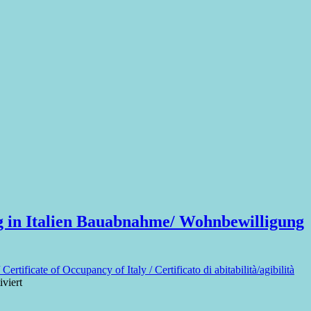
ng in Italien Bauabnahme/ Wohnbewilligung
ificate of Occupancy of Italy / Certificato di abitabilità/agibilità
für
viert
Wohnbarkeitsbescheinigung
Fertigstellungsbescheid