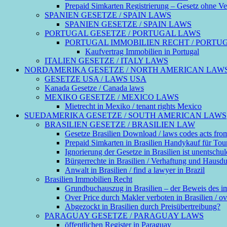
Prepaid Simkarten Registrierung – Gesetz ohne Ver
SPANIEN GESETZE / SPAIN LAWS
SPANIEN GESETZE / SPAIN LAWS
PORTUGAL GESETZE / PORTUGAL LAWS
PORTUGAL IMMOBILIEN RECHT / PORTU
Kaufvertrag Immobilien in Portugal
ITALIEN GESETZE / ITALY LAWS
NORDAMERIKA GESETZE / NORTH AMERICAN LAW
GESETZE USA / LAWS USA
Kanada Gesetze / Canada laws
MEXIKO GESETZE / MEXICO LAWS
Mietrecht in Mexiko / tenant rights Mexico
SUEDAMERIKA GESETZE / SOUTH AMERICAN LAWS
BRASILIEN GESETZE / BRASILIEN LAW
Gesetze Brasilien Download / laws codes acts fro
Prepaid Simkarten in Brasilien Handykauf für Touri
Ignorierung der Gesetze in Brasilien ist unentschul
Bürgerrechte in Brasilien / Verhaftung und Hausdurch
Anwalt in Brasilien / find a lawyer in Brazil
Brasilien Immobilien Recht
Grundbuchauszug in Brasilien – der Beweis des 
Over Price durch Makler verboten in Brasilien / ove
Abgezockt in Brasilien durch Preisübertreibung?
PARAGUAY GESETZE / PARAGUAY LAWS
öffentlichen Register in Paraguay