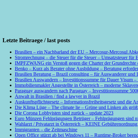
Letzte Beitraege / last posts
Brasilien – ein Nachbarland der EU – Mercosur-Mercosul Abko
Stromrechnung – die Steuer für die Steuer – Umsatzsteuer für 
IMPFZWANG ein Verstoß gegen die Charter der Grundrechte de
Benko – Kurz als Berater ohne Ausbildung – Beratung erforder
Brasilien Beratung – Brazil consulting – für Auswanderer und I
Brasilien Auswandern – Investitionssumme für Dauer Visum – I
Immobilienmakler Angestellte in Österreich – moderne Sklave
Paraguay auswandern nach Paraguay – Investitionssumme 50
Anwalt in Brasilien / find a lawyer in Brazil
Auskunftspflichtgesetz – Informationsfreiheitsgesetz und die A
Die Klima Lüge – The climate lie – Grüne und Linken als grö
Die Corona Lobbyisten sind zurück – update 2023
Euro Münzen Fehlprägungen Betrüger – Fehlprägungen sind nicht
Wahlarzt / Privatarzt in Österreich – KEINE Gebührenordnung f
Immigranten – die Zeitmaschine
Open Office stürzt ab bei Windows 11 – Runtime-Broker been