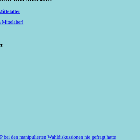
ittelalter
Mittelalter!
er
i den manipulierten Wahldiskussionen nie gefragt hatte