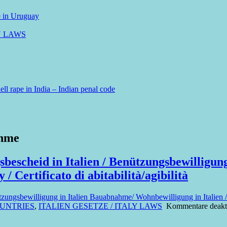
e in Uruguay
N LAWS
ll rape in India – Indian penal code
ahme
sbescheid in Italien / Benützungsbewilligu
 / Certificato di abitabilità/agibilità
ungsbewilligung in Italien Bauabnahme/ Wohnbewilligung in Italien / Cert
OUNTRIES
,
ITALIEN GESETZE / ITALY LAWS
Kommentare deakti