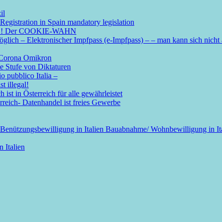
il
Registration in Spain mandatory legislation
ötig ! Der COOKIE-WAHN
ich – Elektronischer Impfpass (e-Impfpass) – – man kann sich nicht
n Corona Omikron
ie Stufe von Diktaturen
o pubblico Italia –
t illegal!
ist in Österreich für alle gewährleistet
erreich- Datenhandel ist freies Gewerbe
 Benützungsbewilligung in Italien Bauabnahme/ Wohnbewilligung in Italie
 Italien