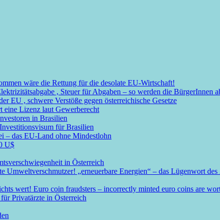
mmen wäre die Rettung für die desolate EU-Wirtschaft!
Elektrizitätsabgabe , Steuer für Abgaben – so werden die BürgerInnen
r EU , schwere Verstöße gegen österreichische Gesetze
t eine Lizenz laut Gewerberecht
nvestoren in Brasilien
nvestitionsvisum für Brasilien
rei – das EU-Land ohne Mindestlohn
00 U$
mtsverschwiegenheit in Österreich
ßte Umweltverschmutzer! „erneuerbare Energien“ – das Lügenwort des 
s wert! Euro coin fraudsters – incorrectly minted euro coins are wor
ür Privatärzte in Österreich
den