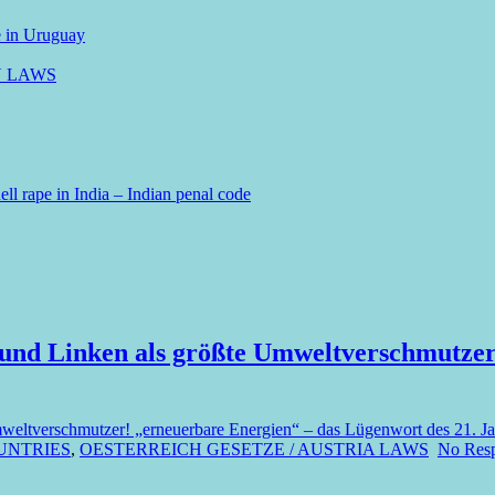
e in Uruguay
N LAWS
ll rape in India – Indian penal code
 und Linken als größte Umweltverschmutzer
weltverschmutzer! „erneuerbare Energien“ – das Lügenwort des 21. Ja
UNTRIES
,
OESTERREICH GESETZE / AUSTRIA LAWS
No Resp