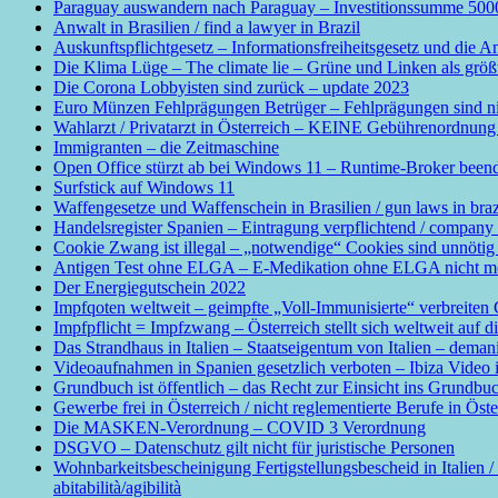
Paraguay auswandern nach Paraguay – Investitionssumme 50
Anwalt in Brasilien / find a lawyer in Brazil
Auskunftspflichtgesetz – Informationsfreiheitsgesetz und die A
Die Klima Lüge – The climate lie – Grüne und Linken als grö
Die Corona Lobbyisten sind zurück – update 2023
Euro Münzen Fehlprägungen Betrüger – Fehlprägungen sind nicht
Wahlarzt / Privatarzt in Österreich – KEINE Gebührenordnung f
Immigranten – die Zeitmaschine
Open Office stürzt ab bei Windows 11 – Runtime-Broker been
Surfstick auf Windows 11
Waffengesetze und Waffenschein in Brasilien / gun laws in braz
Handelsregister Spanien – Eintragung verpflichtend / company 
Cookie Zwang ist illegal – „notwendige“ Cookies sind unn
Antigen Test ohne ELGA – E-Medikation ohne ELGA nicht mögl
Der Energiegutschein 2022
Impfqoten weltweit – geimpfte „Voll-Immunisierte“ verbreite
Impfpflicht = Impfzwang – Österreich stellt sich weltweit auf d
Das Strandhaus in Italien – Staatseigentum von Italien – demani
Videoaufnahmen in Spanien gesetzlich verboten – Ibiza Video is
Grundbuch ist öffentlich – das Recht zur Einsicht ins Grundbuch 
Gewerbe frei in Österreich / nicht reglementierte Berufe in Öst
Die MASKEN-Verordnung – COVID 3 Verordnung
DSGVO – Datenschutz gilt nicht für juristische Personen
Wohnbarkeitsbescheinigung Fertigstellungsbescheid in Italien /
abitabilità/agibilità