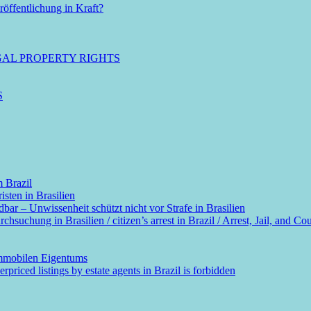
öffentlichung in Kraft?
GAL PROPERTY RIGHTS
S
m Brazil
sten in Brasilien
dbar – Unwissenheit schützt nicht vor Strafe in Brasilien
suchung in Brasilien / citizen’s arrest in Brazil / Arrest, Jail, and Cou
immobilen Eigentums
rpriced listings by estate agents in Brazil is forbidden