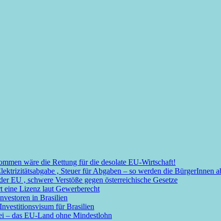
mmen wäre die Rettung für die desolate EU-Wirtschaft!
Elektrizitätsabgabe , Steuer für Abgaben – so werden die BürgerInnen
r EU , schwere Verstöße gegen österreichische Gesetze
t eine Lizenz laut Gewerberecht
nvestoren in Brasilien
nvestitionsvisum für Brasilien
rei – das EU-Land ohne Mindestlohn