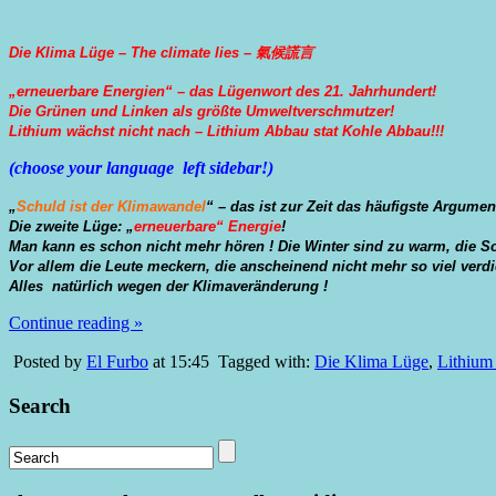
Die Klima Lüge – The climate lies – 氣候謊言
„erneuerbare Energien“ – das Lügenwort des 21. Jahrhundert!
Die Grünen und Linken als größte Umweltverschmutzer!
Lithium wächst nicht nach – Lithium Abbau stat Kohle Abbau!!!
(choose your language left sidebar!)
„
Schuld ist der Klimawandel
“ – das ist zur Zeit das häufigste Argumen
Die zweite Lüge: „
erneuerbare“ Energie
!
Man kann es schon nicht mehr hören ! Die Winter sind zu warm, die So
Vor allem die Leute meckern, die anscheinend nicht mehr so viel verdie
Alles natürlich wegen der Klimaveränderung !
Continue reading »
Posted by
El Furbo
at 15:45
Tagged with:
Die Klima Lüge
,
Lithium 
Search