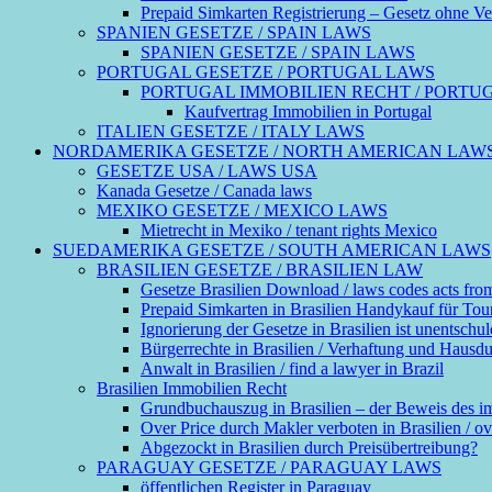
Prepaid Simkarten Registrierung – Gesetz ohne Ver
SPANIEN GESETZE / SPAIN LAWS
SPANIEN GESETZE / SPAIN LAWS
PORTUGAL GESETZE / PORTUGAL LAWS
PORTUGAL IMMOBILIEN RECHT / PORTU
Kaufvertrag Immobilien in Portugal
ITALIEN GESETZE / ITALY LAWS
NORDAMERIKA GESETZE / NORTH AMERICAN LAW
GESETZE USA / LAWS USA
Kanada Gesetze / Canada laws
MEXIKO GESETZE / MEXICO LAWS
Mietrecht in Mexiko / tenant rights Mexico
SUEDAMERIKA GESETZE / SOUTH AMERICAN LAWS
BRASILIEN GESETZE / BRASILIEN LAW
Gesetze Brasilien Download / laws codes acts fro
Prepaid Simkarten in Brasilien Handykauf für Touri
Ignorierung der Gesetze in Brasilien ist unentschul
Bürgerrechte in Brasilien / Verhaftung und Hausdurch
Anwalt in Brasilien / find a lawyer in Brazil
Brasilien Immobilien Recht
Grundbuchauszug in Brasilien – der Beweis des 
Over Price durch Makler verboten in Brasilien / ove
Abgezockt in Brasilien durch Preisübertreibung?
PARAGUAY GESETZE / PARAGUAY LAWS
öffentlichen Register in Paraguay