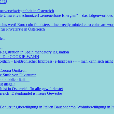
00 U$
mtsverschwiegenheit in Österreich
ßte Umweltverschmutzer! „erneuerbare Energien“ – das Lügenwort des 
s wert! Euro coin fraudsters – incorrectly minted euro coins are wor
ür Privatärzte in Österreich
den
il
Registration in Spain mandatory legislation
ötig ! Der COOKIE-WAHN
ich – Elektronischer Impfpass (e-Impfpass) – – man kann sich nicht
n Corona Omikron
ie Stufe von Diktaturen
o pubblico Italia –
t illegal!
ist in Österreich für alle gewährleistet
erreich- Datenhandel ist freies Gewerbe
 Benützungsbewilligung in Italien Bauabnahme/ Wohnbewilligung in Italie