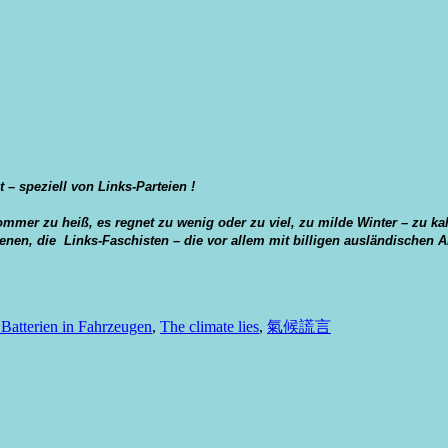
t – speziell von Links-Parteien !
mmer zu heiß, es regnet zu wenig oder zu viel, zu milde Winter – zu k
nen, die Links-Faschisten – die vor allem mit billigen ausländischen Arb
Batterien in Fahrzeugen
,
The climate lies
,
氣候謊言