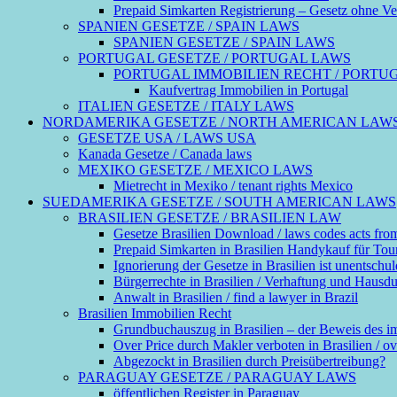
Prepaid Simkarten Registrierung – Gesetz ohne Ver
SPANIEN GESETZE / SPAIN LAWS
SPANIEN GESETZE / SPAIN LAWS
PORTUGAL GESETZE / PORTUGAL LAWS
PORTUGAL IMMOBILIEN RECHT / PORTU
Kaufvertrag Immobilien in Portugal
ITALIEN GESETZE / ITALY LAWS
NORDAMERIKA GESETZE / NORTH AMERICAN LAW
GESETZE USA / LAWS USA
Kanada Gesetze / Canada laws
MEXIKO GESETZE / MEXICO LAWS
Mietrecht in Mexiko / tenant rights Mexico
SUEDAMERIKA GESETZE / SOUTH AMERICAN LAWS
BRASILIEN GESETZE / BRASILIEN LAW
Gesetze Brasilien Download / laws codes acts fro
Prepaid Simkarten in Brasilien Handykauf für Touri
Ignorierung der Gesetze in Brasilien ist unentschul
Bürgerrechte in Brasilien / Verhaftung und Hausdurch
Anwalt in Brasilien / find a lawyer in Brazil
Brasilien Immobilien Recht
Grundbuchauszug in Brasilien – der Beweis des 
Over Price durch Makler verboten in Brasilien / ove
Abgezockt in Brasilien durch Preisübertreibung?
PARAGUAY GESETZE / PARAGUAY LAWS
öffentlichen Register in Paraguay