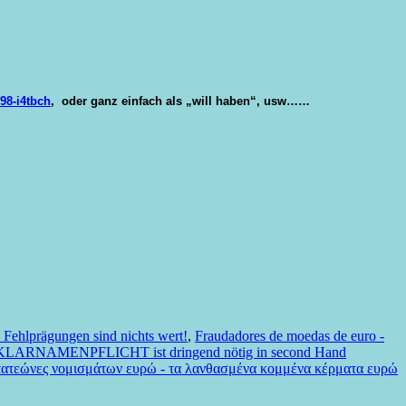
98-i4tbch
, oder ganz einfach als „will haben“, usw……
Fehlprägungen sind nichts wert!
,
Fraudadores de moedas de euro -
KLARNAMENPFLICHT ist dringend nötig in second Hand
ατεώνες νομισμάτων ευρώ - τα λανθασμένα κομμένα κέρματα ευρώ