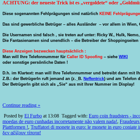
ACHTUNG: der neueste Trick ist es „vergoldete“ oder „Goldmünz
Diese sogenannten Fehlprägungen sind natürlich
KEINE Fehlprägung
Das sind gewerbliche Betrüger – alles Ausländer – vor allem in Wien, G
Die Usernamen sind falsch , sie treten auf unter: Ricky W., Hulk, Nem
Die Fantasienamen sind unendlich – die Betreiber der Shoppingseiten
Diese Anzeigen bezwecken hauptsächlich :
Man will Ihre Telefonnummer für
Caller ID Spoofing
– siehe
WIKI
oder sonstige persönliche Daten !
D.h. im Klartext: man will Ihre Telefonnummer und betreibt dann mit 
Z.B.: der BetrügerIn ruft jemand an (z._B.
Neffentrick
) und am Telefon 
Der BetrügerIn gibt sich als „Sie“ aus mit Ihrer Nummer im Display!
Continue reading »
Posted by
El Furbo
at 13:08
Tagged with:
Euro coin fraudsters - inc
moedas de euro cunhadas incorretamente não valem nada!
,
Fraudeurs 
Plattformen !
,
Truffatori di monete in euro: le monete in euro coniate
δεν αξίζουν τίποτα!