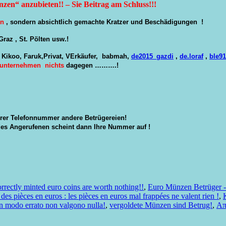
en“ anzubieten!! – Sie Beitrag am Schluss!!!
en
, sondern absichtlich gemachte Kratzer und Beschädigungen !
raz , St. Pölten usw.!
o, Kikoo, Faruk,Privat, VErkäufer, babmah,
de2015_gazdi
,
de.loraf
,
ble91
unternehmen nichts
dagegen ……….!
Ihrer Telefonnummer andere Betrügereien!
des Angerufenen scheint dann Ihre Nummer auf !
orrectly minted euro coins are worth nothing!!
,
Euro Münzen Betrüger - 
des pièces en euros : les pièces en euros mal frappées ne valent rien !
,
 in modo errato non valgono nulla!
,
vergoldete Münzen sind Betrug!
,
Απ