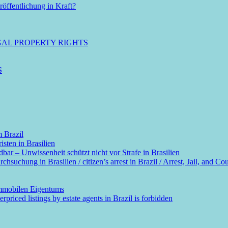
öffentlichung in Kraft?
GAL PROPERTY RIGHTS
S
m Brazil
sten in Brasilien
dbar – Unwissenheit schützt nicht vor Strafe in Brasilien
suchung in Brasilien / citizen’s arrest in Brazil / Arrest, Jail, and Cou
immobilen Eigentums
rpriced listings by estate agents in Brazil is forbidden