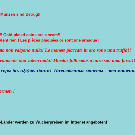
rägungen
ger
 Münzen sind Betrug!!
rägungen
!! Gold plated coins are a scam!!
lent rien ! Les pièces plaquées or sont une arnaque !!
rato non valgono nulla! Le monete placcate in oro sono una truffa!!
ters
etamente não valem nada! Moedas folheadas a ouro são uma farsa!
ectly
d
α ευρώ δεν αξίζουν τίποτα! Позолоченные монеты – это мошен
ormen !
g!
-Länder werden zu Wucherpreisen im Internet angeboten!