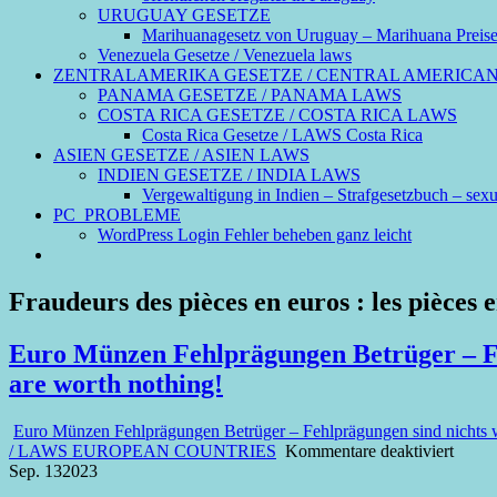
URUGUAY GESETZE
Marihuanagesetz von Uruguay – Marihuana Preis
Venezuela Gesetze / Venezuela laws
ZENTRALAMERIKA GESETZE / CENTRAL AMERICA
PANAMA GESETZE / PANAMA LAWS
COSTA RICA GESETZE / COSTA RICA LAWS
Costa Rica Gesetze / LAWS Costa Rica
ASIEN GESETZE / ASIEN LAWS
INDIEN GESETZE / INDIA LAWS
Vergewaltigung in Indien – Strafgesetzbuch – sexue
PC_PROBLEME
WordPress Login Fehler beheben ganz leicht
Fraudeurs des pièces en euros : les pièces 
Euro Münzen Fehlprägungen Betrüger – Feh
are worth nothing!
Euro Münzen Fehlprägungen Betrüger – Fehlprägungen sind nichts wer
für
/ LAWS EUROPEAN COUNTRIES
Kommentare deaktiviert
Euro
Sep.
13
2023
Münz