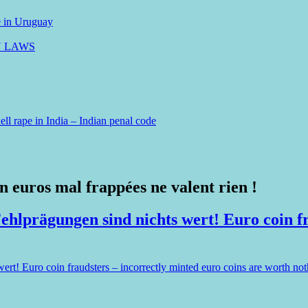
e in Uruguay
N LAWS
ll rape in India – Indian penal code
en euros mal frappées ne valent rien !
lprägungen sind nichts wert! Euro coin fra
t! Euro coin fraudsters – incorrectly minted euro coins are worth not
en