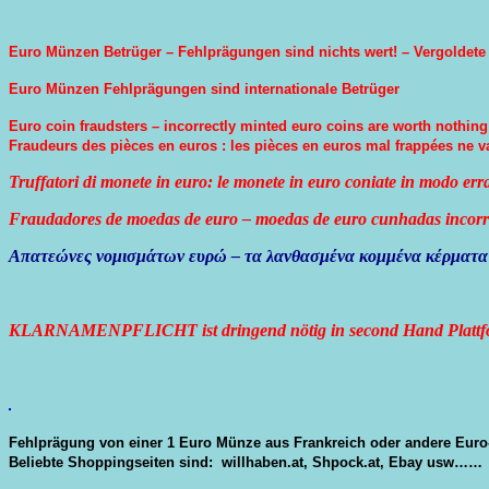
Fehlp
Betrü
–
Euro Münzen Betrüger – Fehlprägungen sind nichts wert! – Vergoldete
Fehlp
Euro Münzen Fehlprägungen sind internationale Betrüger
sind
nichts
Euro coin fraudsters – incorrectly minted euro coins are worth nothing
wert!
Fraudeurs des pièces en euros : les pièces en euros mal frappées ne va
Euro
coin
Truffatori di monete in euro: le monete in euro coniate in modo er
frauds
–
Fraudadores de moedas de euro – moedas de euro cunhadas incorr
incorr
minte
Απατεώνες νομισμάτων ευρώ – τα λανθασμένα κομμένα κέρματ
euro
coins
are
worth
KLARNAMENPFLICHT ist dringend nötig in second Hand Plattf
nothin
Fehlprägung von einer 1 Euro Münze aus Frankreich oder andere Euro
Beliebte Shoppingseiten sind: willhaben.at, Shpock.at, Ebay usw……