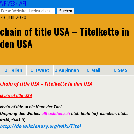
WIPIWEB / WIPI
23. Juli 2020
chain of title USA – Titelkette in
den USA
Teilen
Tweet
Anpinnen
Mail
SMS
chain of title USA – Titelkette in den USA
chain of title USA
chain of title = die Kette der Titel.
Ursprung des Wortes:
althochdeutsch
titul, titulo (m), daneben: titulâ,
titalâ, titelâ (f)
http://de.wiktionary.org/wiki/Titel