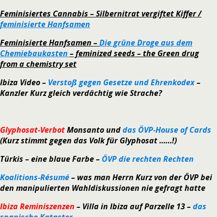
Feminisiertes Cannabis – Silbernitrat vergiftet Kiffer /
feminisierte Hanfsamen
Feminisierte Hanfsamen –
Die grüne Droge aus dem
Chemiebaukasten
– feminized seeds – the Green drug
from a chemistry set
Ibiza Video –
Verstoß gegen Gesetze und Ehrenkodex
–
Kanzler Kurz gleich verdächtig wie Strache?
Glyphosat-Verbot
Monsanto und
das ÖVP-House of Cards
(Kurz stimmt gegen das Volk für Glyphosat ……!)
Türkis – eine blaue Farbe –
ÖVP die rechten Rechten
Koalitions-Résumé
– was man Herrn Kurz von der ÖVP bei
den manipulierten Wahldiskussionen nie gefragt hatte
Ibiza Reminiszenzen
– Villa in Ibiza auf Parzelle 13 –
das