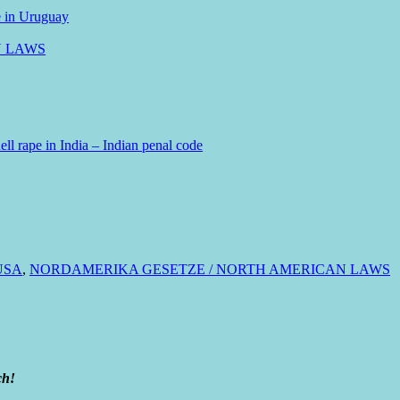
e in Uruguay
N LAWS
ll rape in India – Indian penal code
USA
,
NORDAMERIKA GESETZE / NORTH AMERICAN LAWS
ch!