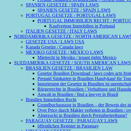
SPANIEN GESETZE / SPAIN LAWS
SPANIEN GESETZE / SPAIN LAWS
PORTUGAL GESETZE / PORTUGAL LAWS
PORTUGAL IMMOBILIEN RECHT / PORTU
Kaufvertrag Immobilien in Portugal
ITALIEN GESETZE / ITALY LAWS
NORDAMERIKA GESETZE / NORTH AMERICAN LAW
GESETZE USA / LAWS USA
Kanada Gesetze / Canada laws
MEXIKO GESETZE / MEXICO LAWS
Mietrecht in Mexiko / tenant rights Mexico
SUEDAMERIKA GESETZE / SOUTH AMERICAN LAWS
BRASILIEN GESETZE / BRASILIEN LAW
Gesetze Brasilien Download / laws codes acts fro
Prepaid Simkarten in Brasilien Handykauf für Touri
Ignorierung der Gesetze in Brasilien ist unentschul
Bürgerrechte in Brasilien / Verhaftung und Hausdurch
Anwalt in Brasilien / find a lawyer in Brazil
Brasilien Immobilien Recht
Grundbuchauszug in Brasilien – der Beweis des 
Over Price durch Makler verboten in Brasilien / ove
Abgezockt in Brasilien durch Preisübertreibung?
PARAGUAY GESETZE / PARAGUAY LAWS
öffentlichen Register in Paraguay