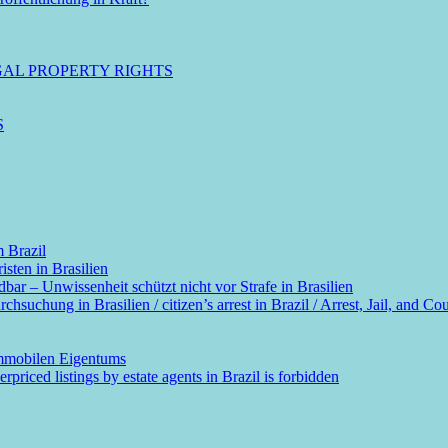
GAL PROPERTY RIGHTS
S
m Brazil
sten in Brasilien
dbar – Unwissenheit schützt nicht vor Strafe in Brasilien
suchung in Brasilien / citizen’s arrest in Brazil / Arrest, Jail, and Cou
immobilen Eigentums
rpriced listings by estate agents in Brazil is forbidden