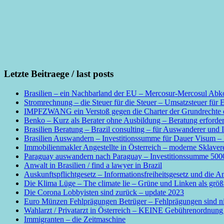
Letzte Beitraege / last posts
Brasilien – ein Nachbarland der EU – Mercosur-Mercosul Abko
Stromrechnung – die Steuer für die Steuer – Umsatzsteuer für 
IMPFZWANG ein Verstoß gegen die Charter der Grundrechte de
Benko – Kurz als Berater ohne Ausbildung – Beratung erforder
Brasilien Beratung – Brazil consulting – für Auswanderer und I
Brasilien Auswandern – Investitionssumme für Dauer Visum – I
Immobilienmakler Angestellte in Österreich – moderne Sklave
Paraguay auswandern nach Paraguay – Investitionssumme 50
Anwalt in Brasilien / find a lawyer in Brazil
Auskunftspflichtgesetz – Informationsfreiheitsgesetz und die A
Die Klima Lüge – The climate lie – Grüne und Linken als grö
Die Corona Lobbyisten sind zurück – update 2023
Euro Münzen Fehlprägungen Betrüger – Fehlprägungen sind nicht
Wahlarzt / Privatarzt in Österreich – KEINE Gebührenordnung f
Immigranten – die Zeitmaschine