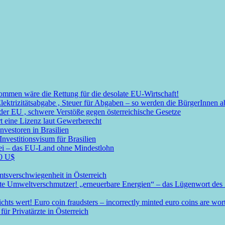
mmen wäre die Rettung für die desolate EU-Wirtschaft!
Elektrizitätsabgabe , Steuer für Abgaben – so werden die BürgerInnen
r EU , schwere Verstöße gegen österreichische Gesetze
t eine Lizenz laut Gewerberecht
nvestoren in Brasilien
nvestitionsvisum für Brasilien
rei – das EU-Land ohne Mindestlohn
00 U$
mtsverschwiegenheit in Österreich
ßte Umweltverschmutzer! „erneuerbare Energien“ – das Lügenwort des 
s wert! Euro coin fraudsters – incorrectly minted euro coins are wor
ür Privatärzte in Österreich