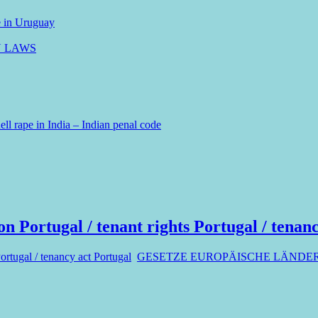
e in Uruguay
N LAWS
ll rape in India – Indian penal code
on Portugal / tenant rights Portugal / tenan
Portugal / tenancy act Portugal
GESETZE EUROPÄISCHE LÄNDER