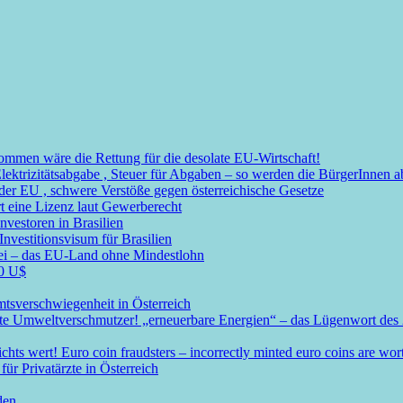
mmen wäre die Rettung für die desolate EU-Wirtschaft!
Elektrizitätsabgabe , Steuer für Abgaben – so werden die BürgerInnen
r EU , schwere Verstöße gegen österreichische Gesetze
t eine Lizenz laut Gewerberecht
nvestoren in Brasilien
nvestitionsvisum für Brasilien
rei – das EU-Land ohne Mindestlohn
00 U$
mtsverschwiegenheit in Österreich
ßte Umweltverschmutzer! „erneuerbare Energien“ – das Lügenwort des 
s wert! Euro coin fraudsters – incorrectly minted euro coins are wor
ür Privatärzte in Österreich
den