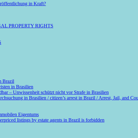
öffentlichung in Kraft?
GAL PROPERTY RIGHTS
S
m Brazil
sten in Brasilien
dbar – Unwissenheit schützt nicht vor Strafe in Brasilien
suchung in Brasilien / citizen’s arrest in Brazil / Arrest, Jail, and Cou
immobilen Eigentums
rpriced listings by estate agents in Brazil is forbidden