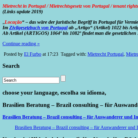
/
Mietrecht in Portugal / Mietrechtsgesetz von Portugal / tenant right
Mietrechtsgesetz
(Links update 2019)
von
Portugal
„
Locação
“
– das wäre der juristische Begriff in Portugal für Verm
/
Im
Zivilgesetzbuch von Portugal
ab „Artigo“ (Artikel) 1022 bis Art
tenant
Ab Artikel (
ARTIGOS) 1064º bis 1082º findet man die gesetzlichen 
rights
Portugal
Continue reading »
/
tenancy
Posted by
El Furbo
at 17:23
Tagged with:
Mietrecht Portugal
,
Mietre
act
Portugal
Search
choose your language, escolha su idioma,
Brasilien Beratung – Brazil consulting – für Auswand
Brasilien Beratung – Brazil consulting – für Auswanderer und In
Brasilien Beratung – Brazil consulting – für Auswanderer und I