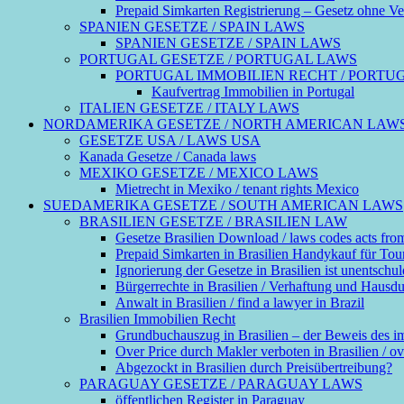
Prepaid Simkarten Registrierung – Gesetz ohne Ver
SPANIEN GESETZE / SPAIN LAWS
SPANIEN GESETZE / SPAIN LAWS
PORTUGAL GESETZE / PORTUGAL LAWS
PORTUGAL IMMOBILIEN RECHT / PORTU
Kaufvertrag Immobilien in Portugal
ITALIEN GESETZE / ITALY LAWS
NORDAMERIKA GESETZE / NORTH AMERICAN LAW
GESETZE USA / LAWS USA
Kanada Gesetze / Canada laws
MEXIKO GESETZE / MEXICO LAWS
Mietrecht in Mexiko / tenant rights Mexico
SUEDAMERIKA GESETZE / SOUTH AMERICAN LAWS
BRASILIEN GESETZE / BRASILIEN LAW
Gesetze Brasilien Download / laws codes acts fro
Prepaid Simkarten in Brasilien Handykauf für Touri
Ignorierung der Gesetze in Brasilien ist unentschul
Bürgerrechte in Brasilien / Verhaftung und Hausdurch
Anwalt in Brasilien / find a lawyer in Brazil
Brasilien Immobilien Recht
Grundbuchauszug in Brasilien – der Beweis des 
Over Price durch Makler verboten in Brasilien / ove
Abgezockt in Brasilien durch Preisübertreibung?
PARAGUAY GESETZE / PARAGUAY LAWS
öffentlichen Register in Paraguay