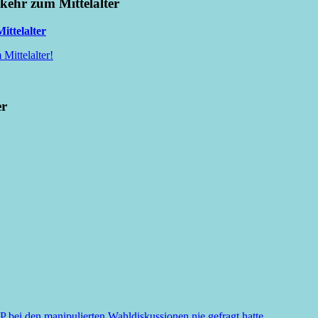
kkehr zum Mittelalter
ittelalter
Mittelalter!
er
i den manipulierten Wahldiskussionen nie gefragt hatte