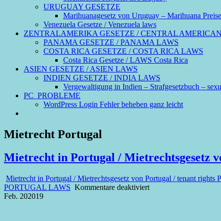
URUGUAY GESETZE
Marihuanagesetz von Uruguay – Marihuana Preis
Venezuela Gesetze / Venezuela laws
ZENTRALAMERIKA GESETZE / CENTRAL AMERICA
PANAMA GESETZE / PANAMA LAWS
COSTA RICA GESETZE / COSTA RICA LAWS
Costa Rica Gesetze / LAWS Costa Rica
ASIEN GESETZE / ASIEN LAWS
INDIEN GESETZE / INDIA LAWS
Vergewaltigung in Indien – Strafgesetzbuch – sexue
PC_PROBLEME
WordPress Login Fehler beheben ganz leicht
Mietrecht Portugal
Mietrecht in Portugal / Mietrechtsgesetz v
Mietrecht in Portugal / Mietrechtsgesetz von Portugal / tenant rights 
für
PORTUGAL LAWS
Kommentare deaktiviert
Mietrecht
Feb.
20
2019
in
Portugal