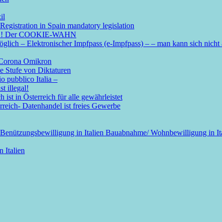
il
Registration in Spain mandatory legislation
ötig ! Der COOKIE-WAHN
ich – Elektronischer Impfpass (e-Impfpass) – – man kann sich nicht
n Corona Omikron
ie Stufe von Diktaturen
o pubblico Italia –
t illegal!
ist in Österreich für alle gewährleistet
erreich- Datenhandel ist freies Gewerbe
 Benützungsbewilligung in Italien Bauabnahme/ Wohnbewilligung in Italie
 Italien