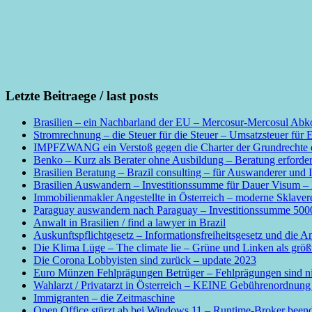
Letzte Beitraege / last posts
Brasilien – ein Nachbarland der EU – Mercosur-Mercosul Abko
Stromrechnung – die Steuer für die Steuer – Umsatzsteuer für 
IMPFZWANG ein Verstoß gegen die Charter der Grundrechte de
Benko – Kurz als Berater ohne Ausbildung – Beratung erforder
Brasilien Beratung – Brazil consulting – für Auswanderer und I
Brasilien Auswandern – Investitionssumme für Dauer Visum – I
Immobilienmakler Angestellte in Österreich – moderne Sklave
Paraguay auswandern nach Paraguay – Investitionssumme 50
Anwalt in Brasilien / find a lawyer in Brazil
Auskunftspflichtgesetz – Informationsfreiheitsgesetz und die A
Die Klima Lüge – The climate lie – Grüne und Linken als grö
Die Corona Lobbyisten sind zurück – update 2023
Euro Münzen Fehlprägungen Betrüger – Fehlprägungen sind nicht
Wahlarzt / Privatarzt in Österreich – KEINE Gebührenordnung f
Immigranten – die Zeitmaschine
Open Office stürzt ab bei Windows 11 – Runtime-Broker been