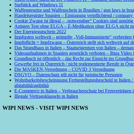
Surfstick auf Windows 11
Waffengesetze und Waffenschein in Brasilien / gun laws in braz
Handelsregister Spanien – Eintragung verpflichtend / company 
Cookie Zwang ist illegal – „notwendige“ Cookies sind unn
Antigen Test ohne ELGA – E-Medikation ohne ELGA nicht mögl
Der Energiegutschein 2022
Impfqoten weltweit – geimpfte „Voll-Immunisierte“ verbreite
Impfpflicht = Impfzwang – Österreich stellt sich weltweit auf d
Das Strandhaus in Italien – Staatseigentum von Italien – demani
Videoaufnahmen in Spanien gesetzlich verboten – Ibiza Video is
Grundbuch ist öffentlich – das Recht zur Einsicht ins Grundbuch 
Gewerbe frei in Österreich / nicht reglementierte Berufe in Öst
Die MASKEN-Verordnung – COVID 3 Verordnung
DSGVO – Datenschutz gilt nicht für juristische Personen
Wohnbarkeitsbescheinigung Fertigstellungsbescheid in Italien /
abitabilità/agibilità
E-Commerce in Italien – Verbraucherschutz bei Fernverträgen in
Illegale Vertragsklauseln in Italien
WIPI NEWS - VISIT WIPI NEWS